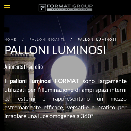
HOME
PALLONI GIGANTI
PALLONI LUMINOSI
PALLONI LUMINOSI
Alimentati ad elio
I
palloni luminosi FORMAT
sono largamente
utilizzati per l’illuminazione di ampi spazi interni
ed esterni e rappresentano un mezzo
estremamente efficace, versatile e pratico per
irradiare una luce omogenea a 360°