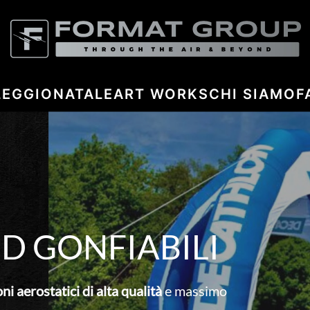
LEGGIO
NATALE
ART WORKS
CHI SIAMO
F
D GONFIABILI
oni
aerostatici di alta qualità
e massimo