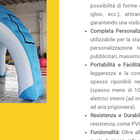
possibilità di forme c
igloo, ecc.), attir
garantendo una visibi
Completa Personaliz
utilizzabile per la s
personalizzazione 
pubblicitari, massimi
Portabilità e Facili
leggerezza e la com
spesso riponibili n
(spesso meno di 10 
elettrici interni (ad
ad aria prigioniera).
Resistenza e Durabil
resistenza, come PVC
Funzionalità:
Oltre al