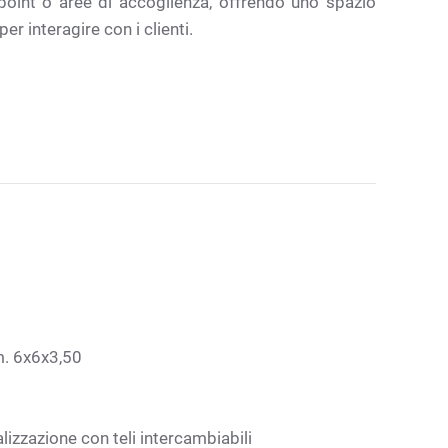
o point o aree di accoglienza, offrendo uno spazio
er interagire con i clienti.
m. 6x6x3,50
lizzazione con teli intercambiabili