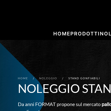
HOME
PRODOTTI
NO
HOME
NOLEGGIO
STAND GONFIABILI
NOLEGGIO STAN
Da anni FORMAT propone sul mercato
pall