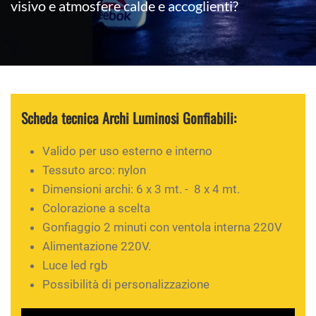
visivo e atmosfere calde e accoglienti?
Scheda tecnica Archi Luminosi Gonfiabili:
Valido per uso esterno e interno
Tessuto arco: nylon
Dimensioni archi: 6 x 3 mt. - 8 x 4 mt.
Colorazione a scelta
Gonfiaggio 2 minuti con ventola interna 220V
Alimentazione 220V.
Luce led rgb
Possibilità di personalizzazione