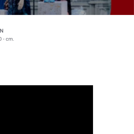
ON
0 - cm.