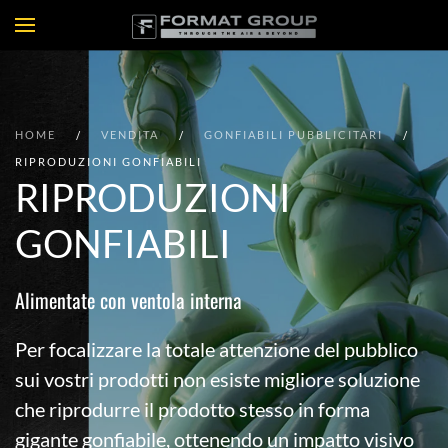
HOME
VENDITA
GONFIABILI PUBBLICITARI
RIPRODUZIONI GONFIABILI
RIPRODUZIONI
GONFIABILI
Alimentate con ventola interna
Per focalizzare la totale attenzione del pubblico
sui vostri prodotti non esiste migliore soluzione
che riprodurre il prodotto stesso in forma
gigante gonfiabile, ottenendo un impatto visivo